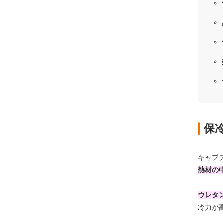
保
キャプ
熱材の
ウレタ
冷力が