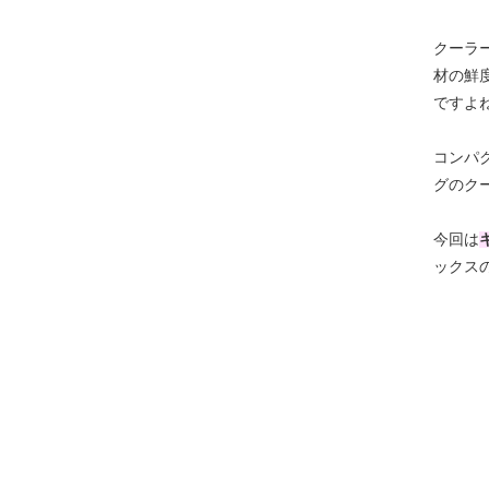
クーラ
材の鮮
ですよ
コンパ
グのク
今回は
ックス