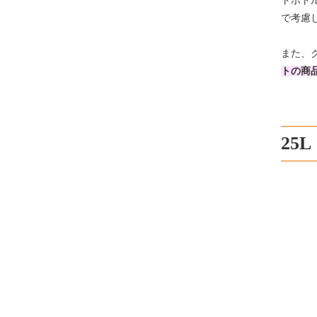
トボト
で考慮
また、
トの商
25