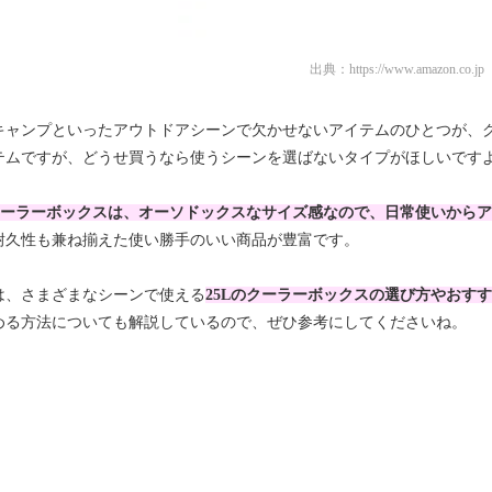
出典：
https://www.amazon.co.jp
キャンプといったアウトドアシーンで欠かせないアイテムのひとつが、
テムですが、どうせ買うなら使うシーンを選ばないタイプがほしいです
のクーラーボックスは、オーソドックスなサイズ感なので、日常使いから
耐久性も兼ね揃えた使い勝手のいい商品が豊富です。
は、さまざまなシーンで使える
25Lのクーラーボックスの選び方やおす
める方法についても解説しているので、ぜひ参考にしてくださいね。