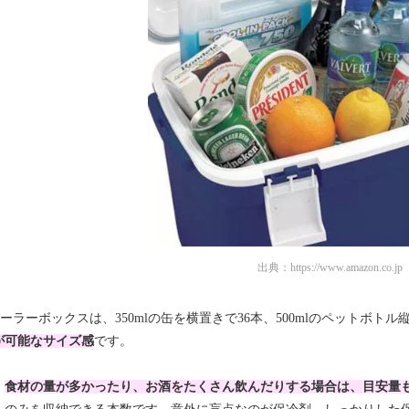
出典：
https://www.amazon.co.jp
クーラーボックスは、350mlの缶を横置きで36本、500mlのペットボトル
が可能なサイズ感
です。
、
食材の量が多かったり、お酒をたくさん飲んだりする場合は、目安量