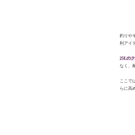
釣りや
利アイ
25L
なく、
ここで
らに高