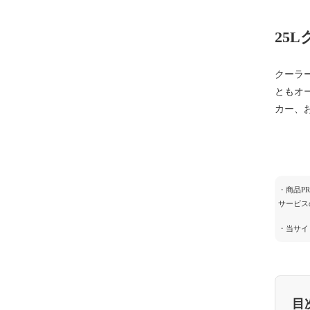
25
クーラ
ともオ
カー、
・商品P
サービス
・当サイ
目