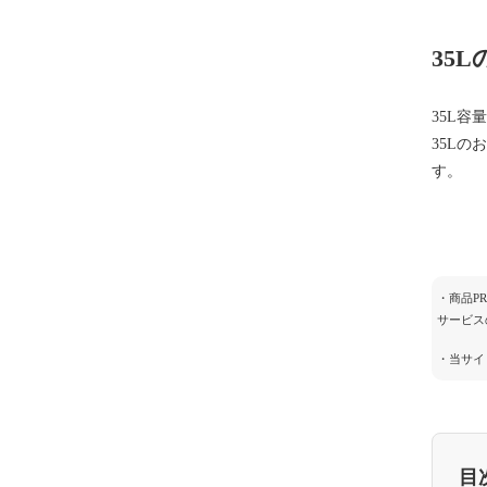
35
35L
35L
す。
・商品P
サービス
・当サイ
目