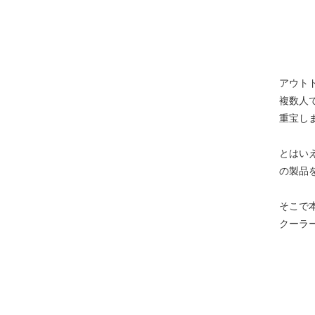
アウト
複数人
重宝し
とはい
の製品
そこで
クーラ