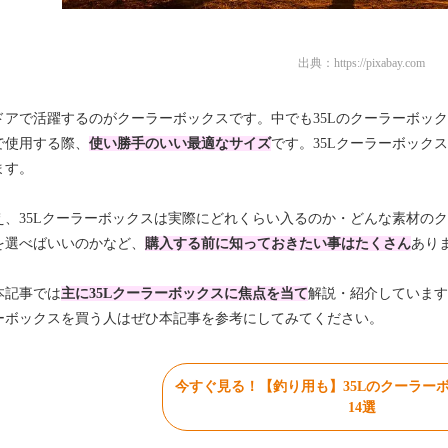
出典：
https://pixabay.com
ドアで活躍するのがクーラーボックスです。中でも35Lのクーラーボッ
で使用する際、
使い勝手のいい最適なサイズ
です。35Lクーラーボック
ます。
え、35Lクーラーボックスは実際にどれくらい入るのか・どんな素材の
を選べばいいのかなど、
購入する前に知っておきたい事はたくさん
あり
本記事では
主に35Lクーラーボックスに焦点を当て
解説・紹介しています
ーボックスを買う人はぜひ本記事を参考にしてみてください。
今すぐ見る！【釣り用も】35Lのクーラー
14選