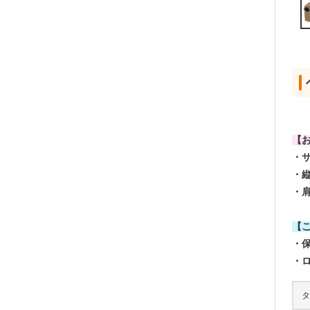
【
・
・
・
【
・
・
タ