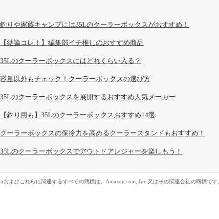
釣りや家族キャンプには35Lのクーラーボックスがおすすめ！
【結論コレ！】編集部イチ推しのおすすめ商品
35Lのクーラーボックスにはどれくらい入る？
容量以外もチェック！クーラーボックスの選び方
35Lのクーラーボックスを展開するおすすめ人気メーカー
【釣り用も】35Lのクーラーボックスおすすめ14選
クーラーボックスの保冷力を高めるクーラースタンドもおすすめ！
35Lのクーラーボックスでアウトドアレジャーを楽しもう！
zonおよびこれらに関連するすべての商標は、Amazon.com, Inc.又はその関連会社の商標です