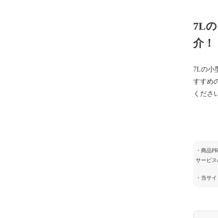
7L
介！
7Lの
すすめ
くださ
・商品P
サービス
・当サイ