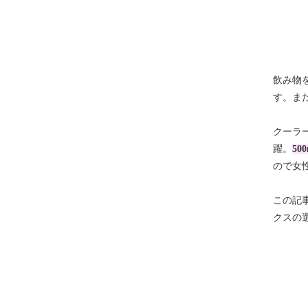
飲み物
す。ま
クーラ
躍。
5
ので女
この記
クスの