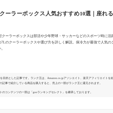
のクーラーボックス人気おすすめ10選｜座れ
小型クーラーボックスは部活や少年野球・サッカーなどのスポーツ時に活
の7Lのクーラーボックスや選び方を詳しく解説。保冷力が最強で人気の
い。
Rを目的とした記事です。ランク王は、Amazon.co.jpアソシエイト、楽天アフィリエイ
の記事で紹介している商品を購入すると、売上の一部がランク王に還元されます。
トのコンテンツの一部は「gooランキングセレクト」を継承しております。