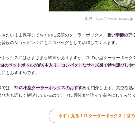
出典：
https://www.amazon.co.jp
を冷たいまま保存しておくのに必須のクーラーボックス。
暑い季節のア
た普段のショッピングにもエコバッグとして活躍してくれます。
ーボックスにはさまざまな容量がありますが、7Lの小型クーラーボック
00mlのペットボトルが約6本入り、コンパクトなサイズ感で持ち運びしや
性にもおすすめです。
事では、
7Lの小型クーラーボックスのおすすめ
を紹介します。真空断熱
選び方も詳しく解説しているので、ぜひ最後まで読んで参考にしてみて
今すぐ見る！7Lクーラーボックス｜世