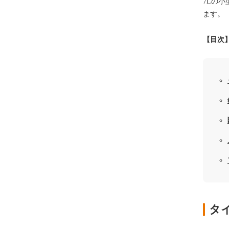
7Lの
ます。
【目次
タ