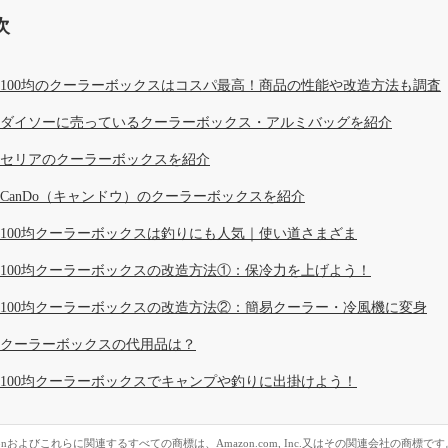
次
100均のクーラーボックスはコスパ最高！商品の性能や改造方法も調査
ダイソーに売っているクーラーボックス・アルミバッグを紹介
セリアのクーラーボックスを紹介
CanDo（キャンドウ）のクーラーボックスを紹介
100均クーラーボックスは釣りにも人気｜使い道さまざま
100均クーラーボックスの改造方法①：保冷力を上げよう！
100均クーラーボックスの改造方法②：簡易クーラー・冷風機に変身
クーラーボックスの代用品は？
100均クーラーボックスでキャンプや釣りに出掛けよう！
zonおよびこれらに関連するすべての商標は、Amazon.com, Inc.又はその関連会社の商標です