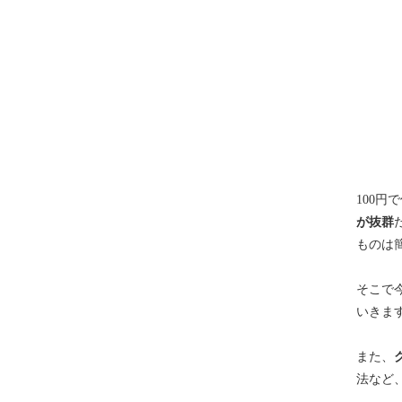
100円
が抜群
ものは
そこで今
いきま
また、
法など