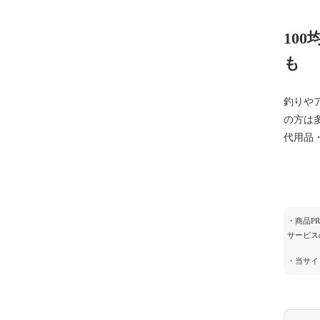
10
も
釣りや
の方は
代用品
・商品P
サービス
・当サイ