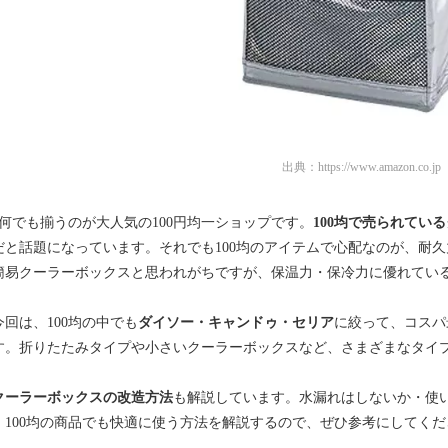
出典：
https://www.amazon.co.jp
で何でも揃うのが大人気の100円均一ショップです。
100均で売られてい
だと話題になっています。それでも100均のアイテムで心配なのが、耐久
簡易クーラーボックスと思われがちですが、保温力・保冷力に優れてい
回は、100均の中でも
ダイソー・キャンドゥ・セリア
に絞って、コスパ
す。折りたたみタイプや小さいクーラーボックスなど、さまざまなタイ
クーラーボックスの改造方法
も解説しています。水漏れはしないか・使
、100均の商品でも快適に使う方法を解説するので、ぜひ参考にしてくだ