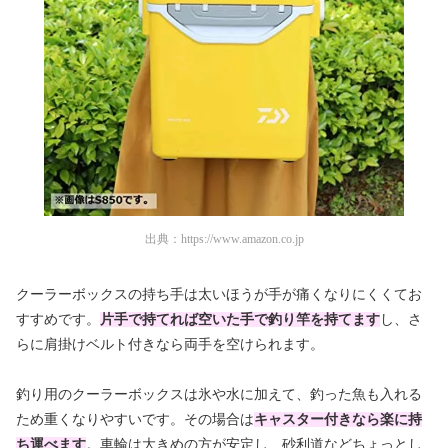
出典：
https://www.amazon.co.jp
クーラーボックスの持ち手は太いほうが手が痛くなりにくくてお
すすめです。
片手で持てれば空いた手で釣り竿を持てます
し、さ
らに肩掛けベルト付きなら両手を空けられます。
釣り用のクーラーボックスは氷や水に加えて、釣った魚も入れる
ため重くなりやすいです。その場合は
キャスター付きなら楽に持
ち運べます
。車輪は大きめの方が安定し、砂利道などちょっとし